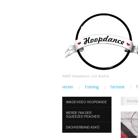
ASKÖ Hoopdance, Linz Austria
verein
training
termine
Durchs
IMAGEVIDEO HOOPDANCE
WERDE FAN DER
SQUEEZED PEACHES!
DACHVERBAND ASKÖ