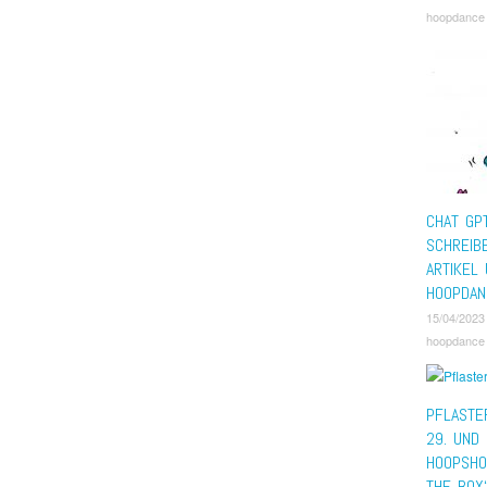
hoopdance
CHAT GP
SCHREIB
ARTIKEL
HOOPDAN
15/04/2023
hoopdance
PFLASTE
29. UND 
HOOPSHO
THE BOX