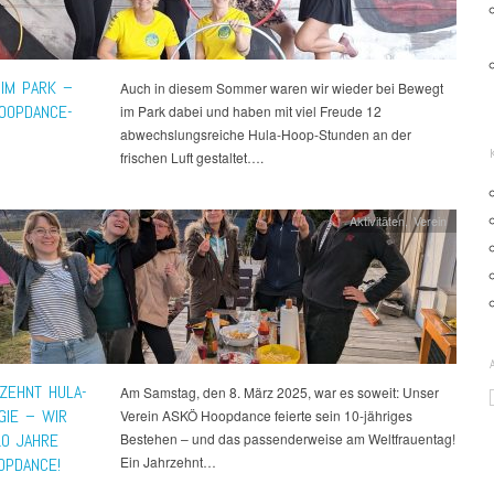
IM PARK –
Auch in diesem Sommer waren wir wieder bei Bewegt
OOPDANCE-
im Park dabei und haben mit viel Freude 12
abwechslungsreiche Hula-Hoop-Stunden an der
frischen Luft gestaltet….
Aktivitäten
,
Verein
RZEHNT HULA-
Am Samstag, den 8. März 2025, war es soweit: Unser
GIE – WIR
Verein ASKÖ Hoopdance feierte sein 10-jähriges
10 JAHRE
Bestehen – und das passenderweise am Weltfrauentag!
Ein Jahrzehnt…
OPDANCE!