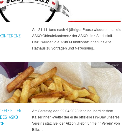
Am 21.11. fand nach 4-jähriger Pause wiedereinmal die
KONFERENZ
ASKÖ Obleutekonferenz der ASKÖ Linz-Stadt statt.
Dazu wurden die ASKÖ-Funktionär*innen ins Alte
Rathaus zu Vorträgen und Networking…
Aktivitäten
,
Verein
OFFIZIELLER
Am Samstag den 22.04.2023 fand bei herrlichstem
 DES ASKÖ
KaiserInnen-Wetter der erste offizielle Fry-Day unseres
CE
Vereins statt. Bei der Aktion „I leb´ für mein´ Verein“ von
Billa…