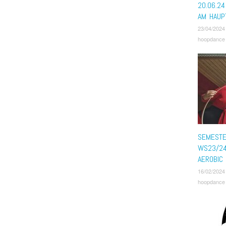
20.06.2
AM HAUP
23/04/2024
hoopdance
SEMESTE
WS23/24
AEROBIC
16/02/2024
hoopdance