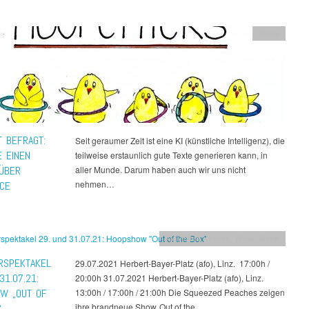
Verein
T BEFRAGT:
Seit geraumer Zeit ist eine KI (künstliche Intelligenz), die
E EINEN
teilweise erstaunlich gute Texte generieren kann, in
 ÜBER
aller Munde. Darum haben auch wir uns nicht
nehmen…
CE
Aktivitäten
,
Presse
,
Show
,
Verein
RSPEKTAKEL
29.07.2021 Herbert-Bayer-Platz (afo), Linz. 17:00h /
31.07.21:
20:00h 31.07.2021 Herbert-Bayer-Platz (afo), Linz.
W „OUT OF
13:00h / 17:00h / 21:00h Die Squeezed Peaches zeigen
ihre brandneue Show„Out of the…
“