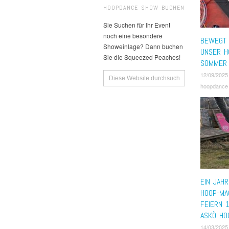
HOOPDANCE SHOW BUCHEN
Sie Suchen für Ihr Event
noch eine besondere
BEWEGT 
Showeinlage? Dann buchen
UNSER H
Sie die Squeezed Peaches!
SOMMER
12/09/2025
hoopdance
EIN JAH
HOOP-MA
FEIERN 
ASKÖ HO
14/03/2025