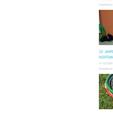
hoopdance
10 JAHR
HOOPDAN
07/12/2024
hoopdance