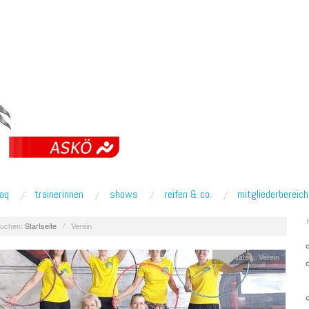
faq
trainerinnen
shows
reifen & co.
mitgliederbereich
uchen:
Startseite
/
Verein
Aktivitäten
,
Verein