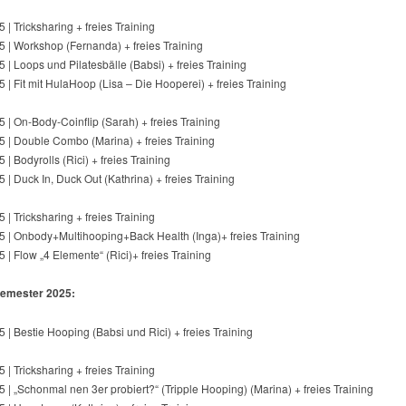
 | Tricksharing + freies Training
 | Workshop (Fernanda) + freies Training
 | Loops und Pilatesbälle (Babsi) + freies Training
 | Fit mit HulaHoop (Lisa – Die Hooperei) + freies Training
 | On-Body-Coinflip (Sarah) + freies Training
5 | Double Combo (Marina) + freies Training
 | Bodyrolls (Rici) + freies Training
 | Duck In, Duck Out (Kathrina) + freies Training
 | Tricksharing + freies Training
5 | Onbody+Multihooping+Back Health (Inga)+ freies Training
 | Flow „4 Elemente“ (Rici)+ freies Training
mester 2025:
 | Bestie Hooping (Babsi und Rici) + freies Training
 | Tricksharing + freies Training
 | „Schonmal nen 3er probiert?“ (Tripple Hooping) (Marina) + freies Training