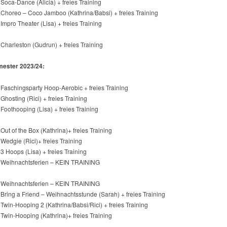
 Soca-Dance (Alicia) + freies Training
 Choreo – Coco Jamboo (Kathrina/Babsi) + freies Training
 Impro Theater (Lisa) + freies Training
 Charleston (Gudrun) + freies Training
mester 2023/24:
 Faschingsparty Hoop-Aerobic + freies Training
 Ghosting (Rici) + freies Training
 Foothooping (Lisa) + freies Training
 Out of the Box (Kathrina)+ freies Training
 Wedgie (Rici)+ freies Training
 3 Hoops (Lisa) + freies Training
| Weihnachtsferien – KEIN TRAINING
| Weihnachtsferien – KEIN TRAINING
 Bring a Friend – Weihnachtsstunde (Sarah) + freies Training
 Twin-Hooping 2 (Kathrina/Babsi/Rici) + freies Training
 Twin-Hooping (Kathrina)+ freies Training