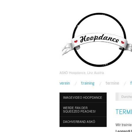
ASKÖ Hoopdance, Linz Austria
verein
training
termine
Durchs
IMAGEVIDEO HOOPDANCE
WERDE FAN DER
TERM
SQUEEZED PEACHES!
DACHVERBAND ASKÖ
Wir train
Leonardi 