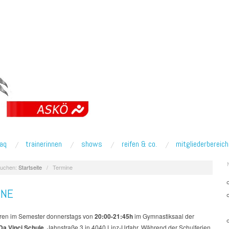
faq
trainerinnen
shows
reifen & co.
mitgliederbereich
uchen:
Startseite
/
Termine
INE
ieren im Semester donnerstags von
20:00-21:45h
im Gymnastiksaal der
Da Vinci Schule
, Jahnstraße 3 in 4040 Linz-Urfahr. Während der Schulferien