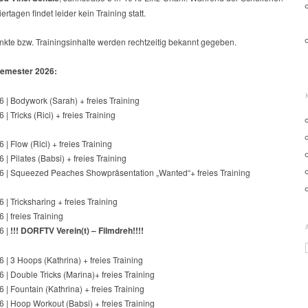
ertagen findet leider kein Training statt.
kte bzw. Trainingsinhalte werden rechtzeitig bekannt gegeben.
mester 2026:
 | Bodywork (Sarah) + freies Training
| Tricks (Rici) + freies Training
 | Flow (Rici) + freies Training
 | Pilates (Babsi) + freies Training
6 | Squeezed Peaches Showpräsentation „Wanted“+ freies Training
 | Tricksharing + freies Training
 | freies Training
6 |
!!! DORFTV Verein(t) – Filmdreh!!!!
 | 3 Hoops (Kathrina) + freies Training
 | Double Tricks (Marina)+ freies Training
 | Fountain (Kathrina) + freies Training
 | Hoop Workout (Babsi) + freies Training