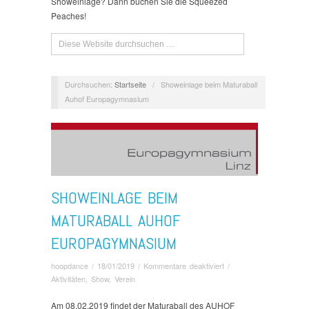
Showeinlage? Dann buchen Sie die Squeezed
Peaches!
Durchsuchen:
Startseite
/
Showeinlage beim Maturaball
Auhof Europagymnasium
SHOWEINLAGE BEIM
MATURABALL AUHOF
EUROPAGYMNASIUM
für
hoopdance
/
18/01/2019
/
Kommentare deaktiviert
/
Showeinlage
Aktivitäten
,
Show
,
Verein
beim
Maturaball
Am 08.02.2019 findet der Maturaball des AUHOF