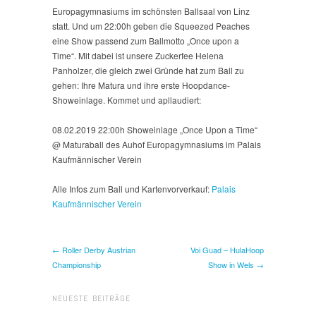
Auhof
Europagymnasiums im schönsten Ballsaal von Linz
Europagymnasium
statt. Und um 22:00h geben die Squeezed Peaches
eine Show passend zum Ballmotto „Once upon a
Time“. Mit dabei ist unsere Zuckerfee Helena
Panholzer, die gleich zwei Gründe hat zum Ball zu
gehen: Ihre Matura und ihre erste Hoopdance-
Showeinlage. Kommet und apllaudiert:
08.02.2019 22:00h Showeinlage „Once Upon a Time“
@ Maturaball des Auhof Europagymnasiums im Palais
Kaufmännischer Verein
Alle Infos zum Ball und Kartenvorverkauf:
Palais
Kaufmännischer Verein
← Roller Derby Austrian
Voi Guad – HulaHoop
Championship
Show in Wels →
NEUESTE BEITRÄGE