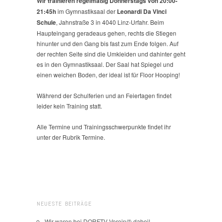
Wir trainieren
regelmäßig Donnerstags von 20:00-
21:45h
im Gymnastiksaal der
Leonardi Da Vinci
Schule
, Jahnstraße 3 in 4040 Linz-Urfahr. Beim
Haupteingang geradeaus gehen, rechts die Stiegen
hinunter und den Gang bis fast zum Ende folgen. Auf
der rechten Seite sind die Umkleiden und dahinter geht
es in den Gymnastiksaal. Der Saal hat Spiegel und
einen weichen Boden, der ideal ist für Floor Hooping!
Während der Schulferien und an Feiertagen findet
leider kein Training statt.
Alle Termine und Trainingsschwerpunkte findet ihr
unter der Rubrik Termine.
NEUESTE BEITRÄGE
Wir waren bei DORFTV Verein(t) dabei!