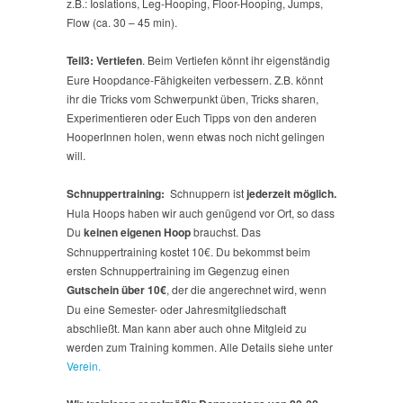
z.B.: Ioslations, Leg-Hooping, Floor-Hooping, Jumps,
Flow (ca. 30 – 45 min).
Teil3: Vertiefen
. Beim Vertiefen könnt ihr eigenständig
Eure Hoopdance-Fähigkeiten verbessern. Z.B. könnt
ihr die Tricks vom Schwerpunkt üben, Tricks sharen,
Experimentieren oder Euch Tipps von den anderen
HooperInnen holen, wenn etwas noch nicht gelingen
will.
Schnuppertraining:
Schnuppern ist
jederzeit möglich.
Hula Hoops haben wir auch genügend vor Ort, so dass
Du
keinen eigenen Hoop
brauchst. Das
Schnuppertraining kostet 10€. Du bekommst beim
ersten Schnuppertraining im Gegenzug einen
Gutschein
über 10€
, der die angerechnet wird, wenn
Du eine Semester- oder Jahresmitgliedschaft
abschließt. Man kann aber auch ohne Mitgleid zu
werden zum Training kommen. Alle Details siehe unter
Verein.