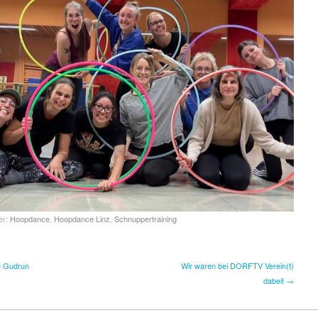
er:
Hoopdance
,
Hoopdance Linz
,
Schnuppertraining
e Gudrun
Wir waren bei DORFTV Verein(t)
dabei! →