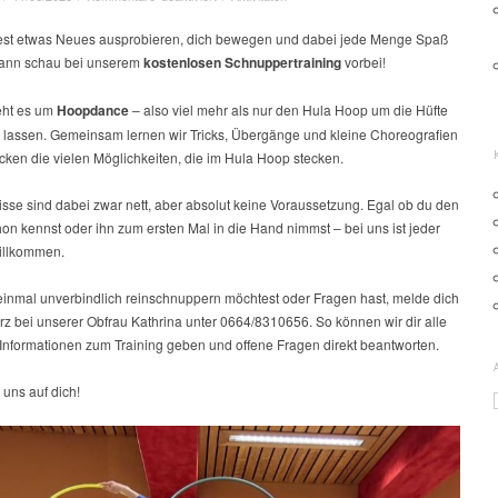
Neugierig
auf
st etwas Neues ausprobieren, dich bewegen und dabei jede Menge Spaß
Hoopdance?
ann schau bei unserem
kostenlosen Schnuppertraining
vorbei!
Jetzt
kostenlos
eht es um
Hoopdance
– also viel mehr als nur den Hula Hoop um die Hüfte
Schnuppern!
u lassen. Gemeinsam lernen wir Tricks, Übergänge und kleine Choreografien
cken die vielen Möglichkeiten, die im Hula Hoop stecken.
sse sind dabei zwar nett, aber absolut keine Voraussetzung. Egal ob du den
on kennst oder ihn zum ersten Mal in die Hand nimmst – bei uns ist jeder
willkommen.
inmal unverbindlich reinschnuppern möchtest oder Fragen hast, melde dich
rz bei unserer Obfrau Kathrina unter 0664/8310656. So können wir dir alle
 Informationen zum Training geben und offene Fragen direkt beantworten.
 uns auf dich!