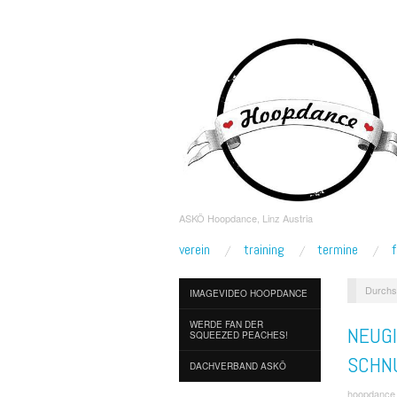
ASKÖ Hoopdance, Linz Austria
verein
training
termine
Durchs
IMAGEVIDEO HOOPDANCE
WERDE FAN DER
NEUG
SQUEEZED PEACHES!
SCHN
DACHVERBAND ASKÖ
hoopdance