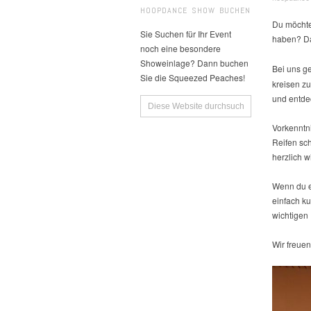
HOOPDANCE SHOW BUCHEN
Du möchte
Sie Suchen für Ihr Event
haben? D
noch eine besondere
Showeinlage? Dann buchen
Bei uns g
Sie die Squeezed Peaches!
kreisen z
und entde
Vorkenntni
Reifen sch
herzlich 
Wenn du e
einfach ku
wichtigen
Wir freuen