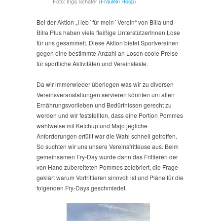
Foto: Inga Schäfer (
Fräulein Hoop
)
Bei der Aktion „I leb´ für mein´ Verein“ von Billa und
Billa Plus haben viele fleißige UnterstützerInnen Lose
für uns gesammelt. Diese Aktion bietet Sportvereinen
gegen eine bestimmte Anzahl an Losen coole Preise
für sportliche Aktivitäten und Vereinsfeste.
Da wir immerwieder überlegen was wir zu diversen
Vereinsveranstaltungen servieren könnten um allen
Ernährungsvorlieben und Bedürfnissen gerecht zu
werden und wir feststellten, dass eine Portion Pommes
wahlweise mit Ketchup und Majo jegliche
Anforderungen erfüllt war die Wahl schnell getroffen.
So suchten wir uns unsere Vereinsfritteuse aus. Beim
gemeinsamen Fry-Day wurde dann das Frittieren der
von Hand zubereiteten Pommes zelebriert, die Frage
geklärt warum Vorfrittieren sinnvoll ist und Pläne für die
folgenden Fry-Days geschmiedet.