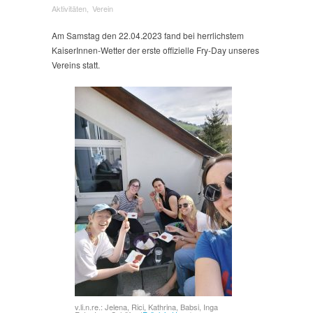
Erster
Aktivitäten
,
Verein
offizieller
Fry-
Am Samstag den 22.04.2023 fand bei herrlichstem
Day
KaiserInnen-Wetter der erste offizielle Fry-Day unseres
des
Vereins statt.
ASKÖ
Hoopdance
v.li.n.re.: Jelena, Rici, Kathrina, Babsi, Inga