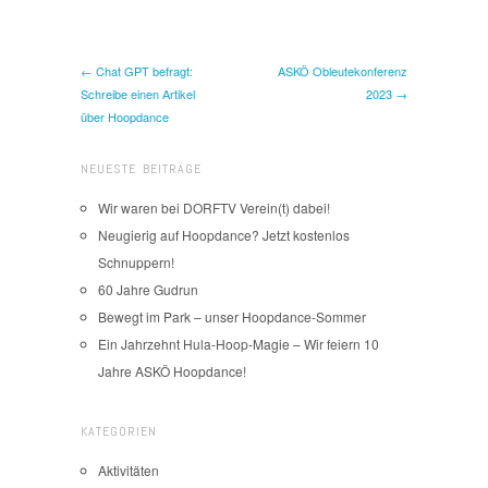
← Chat GPT befragt:
ASKÖ Obleutekonferenz
Schreibe einen Artikel
2023 →
über Hoopdance
NEUESTE BEITRÄGE
Wir waren bei DORFTV Verein(t) dabei!
Neugierig auf Hoopdance? Jetzt kostenlos
Schnuppern!
60 Jahre Gudrun
Bewegt im Park – unser Hoopdance-Sommer
Ein Jahrzehnt Hula-Hoop-Magie – Wir feiern 10
Jahre ASKÖ Hoopdance!
KATEGORIEN
Aktivitäten