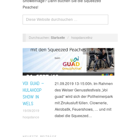
Showeinlage? Dann buchen Sie die Squeezed
Peaches!
Durchsuchen:
Startseite
/
hoopdancelinz
Aktivitäten
,
Show
VOI GUAD –
21.09.2019 13-15:00h. Im Rahmen
HULAHOOP
des Welser Genussfestivals „Voi
SHOW IN
guad“ wird sich der Pollheimerpark
mit Zirukusluft füllen. Clownerie,
WELS
Akrobatik, Feuershows, … und mit
19/09/2019
dabei die Squeezed…
hoopdance
NEUESTE BEITRÄGE