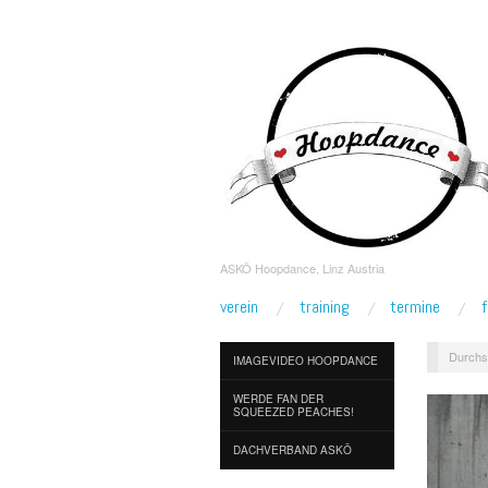
ASKÖ Hoopdance, Linz Austria
verein
training
termine
Durchs
IMAGEVIDEO HOOPDANCE
WERDE FAN DER
SQUEEZED PEACHES!
DACHVERBAND ASKÖ