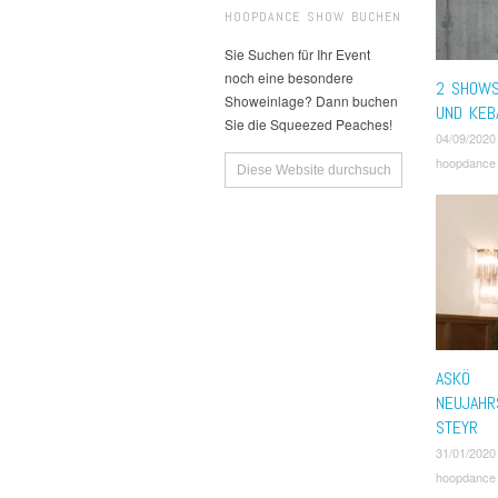
HOOPDANCE SHOW BUCHEN
Sie Suchen für Ihr Event
noch eine besondere
2 SHOWS
Showeinlage? Dann buchen
UND KEB
Sie die Squeezed Peaches!
04/09/2020
hoopdance
ASKÖ
NEUJAHR
STEYR
31/01/2020
hoopdance