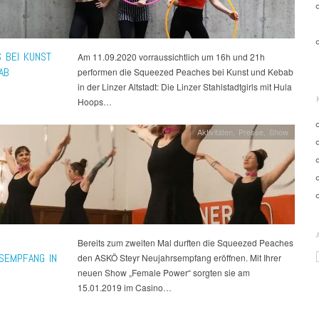
 BEI KUNST
Am 11.09.2020 vorraussichtlich um 16h und 21h
AB
performen die Squeezed Peaches bei Kunst und Kebab
in der Linzer Altstadt: Die Linzer Stahlstadtgirls mit Hula
Hoops…
Aktivitäten
,
Presse
,
Show
Bereits zum zweiten Mal durften die Squeezed Peaches
SEMPFANG IN
den ASKÖ Steyr Neujahrsempfang eröffnen. Mit Ihrer
neuen Show „Female Power“ sorgten sie am
15.01.2019 im Casino…