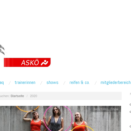
faq
trainerinnen
shows
reifen & co.
mitgliederbereich
uchen:
Startseite
/
2020
Aktivitäten
,
Show