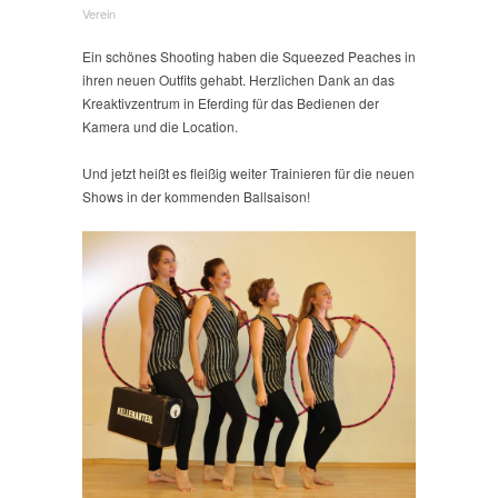
Neue
Verein
Outfits
für
Ein schönes Shooting haben die Squeezed Peaches in
die
ihren neuen Outfits gehabt. Herzlichen Dank an das
Squeezed
Kreaktivzentrum in Eferding für das Bedienen der
Peaches
Kamera und die Location.
Und jetzt heißt es fleißig weiter Trainieren für die neuen
Shows in der kommenden Ballsaison!