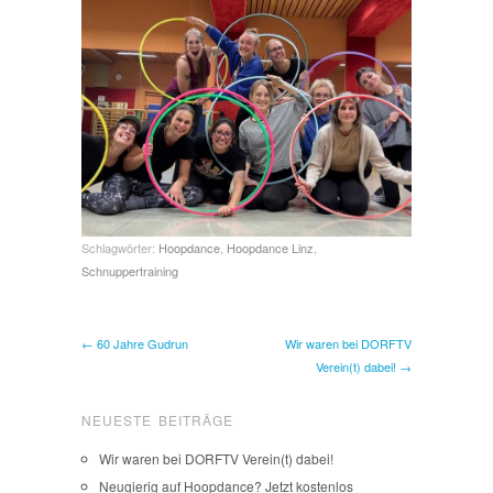
Schlagwörter:
Hoopdance
,
Hoopdance Linz
,
Schnuppertraining
← 60 Jahre Gudrun
Wir waren bei DORFTV
Verein(t) dabei! →
NEUESTE BEITRÄGE
Wir waren bei DORFTV Verein(t) dabei!
Neugierig auf Hoopdance? Jetzt kostenlos