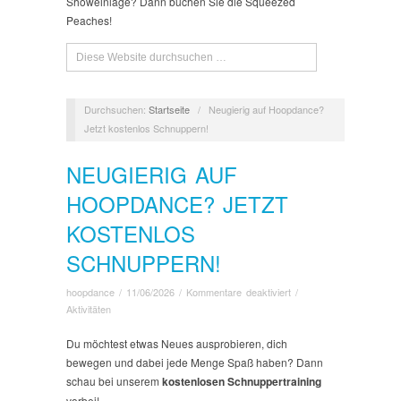
Showeinlage? Dann buchen Sie die Squeezed
Peaches!
Durchsuchen:
Startseite
/
Neugierig auf Hoopdance?
Jetzt kostenlos Schnuppern!
NEUGIERIG AUF
HOOPDANCE? JETZT
KOSTENLOS
SCHNUPPERN!
für
hoopdance
/
11/06/2026
/
Kommentare deaktiviert
/
Neugierig
Aktivitäten
auf
Hoopdance?
Du möchtest etwas Neues ausprobieren, dich
Jetzt
bewegen und dabei jede Menge Spaß haben? Dann
kostenlos
schau bei unserem
kostenlosen Schnuppertraining
Schnuppern!
vorbei!