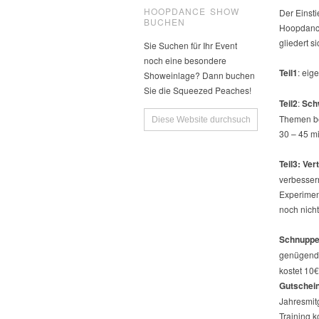
HOOPDANCE SHOW
Der Einsti
BUCHEN
Hoopdance
gliedert si
Sie Suchen für Ihr Event
noch eine besondere
Teil1
: eig
Showeinlage? Dann buchen
Sie die Squeezed Peaches!
Teil2
:
Sch
Themen bei
30 – 45 mi
Teil3: Ver
verbessern
Experimen
noch nicht
Schnupper
genügend 
kostet 10
Gutschei
Jahresmit
Training k