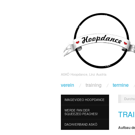
ASKÖ Hoopdance, Linz Austria
verein
training
termine
Durchs
IMAGEVIDEO HOOPDANCE
WERDE FAN DER
TRA
SQUEEZED PEACHES!
DACHVERBAND ASKÖ
Aufbau de