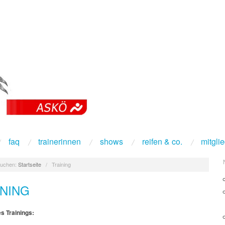
faq
trainerinnen
shows
reifen & co.
mitgli
uchen:
Startseite
/
Training
INING
s Trainings: