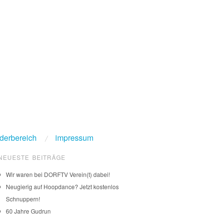
ederbereich
impressum
NEUESTE BEITRÄGE
Wir waren bei DORFTV Verein(t) dabei!
Neugierig auf Hoopdance? Jetzt kostenlos
Schnuppern!
60 Jahre Gudrun