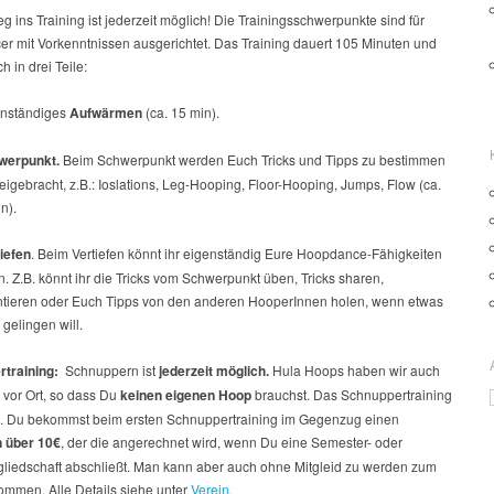
eg ins Training ist jederzeit möglich! Die Trainingsschwerpunkte sind für
r mit Vorkenntnissen ausgerichtet. Das Training dauert 105 Minuten und
ch in drei Teile:
enständiges
Aufwärmen
(ca. 15 min).
werpunkt.
Beim Schwerpunkt werden Euch Tricks und Tipps zu bestimmen
gebracht, z.B.: Ioslations, Leg-Hooping, Floor-Hooping, Jumps, Flow (ca.
n).
tiefen
. Beim Vertiefen könnt ihr eigenständig Eure Hoopdance-Fähigkeiten
. Z.B. könnt ihr die Tricks vom Schwerpunkt üben, Tricks sharen,
tieren oder Euch Tipps von den anderen HooperInnen holen, wenn etwas
 gelingen will.
training:
Schnuppern ist
jederzeit möglich.
Hula Hoops haben wir auch
vor Ort, so dass Du
keinen eigenen Hoop
brauchst. Das Schnuppertraining
€. Du bekommst beim ersten Schnuppertraining im Gegenzug einen
n
über 10€
, der die angerechnet wird, wenn Du eine Semester- oder
gliedschaft abschließt. Man kann aber auch ohne Mitgleid zu werden zum
ommen. Alle Details siehe unter
Verein.