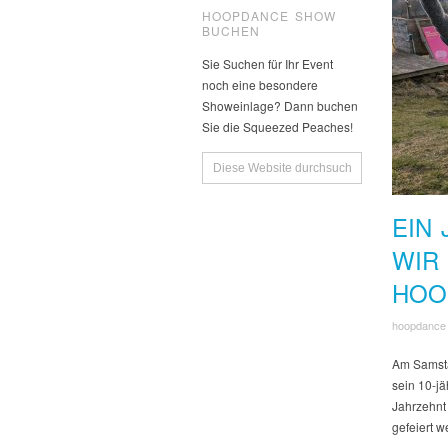
HOOPDANCE SHOW
BUCHEN
Sie Suchen für Ihr Event
noch eine besondere
Showeinlage? Dann buchen
Sie die Squeezed Peaches!
EIN
WIR
HOO
hoopdance
Am Samsta
sein 10-j
Jahrzehnt
gefeiert w