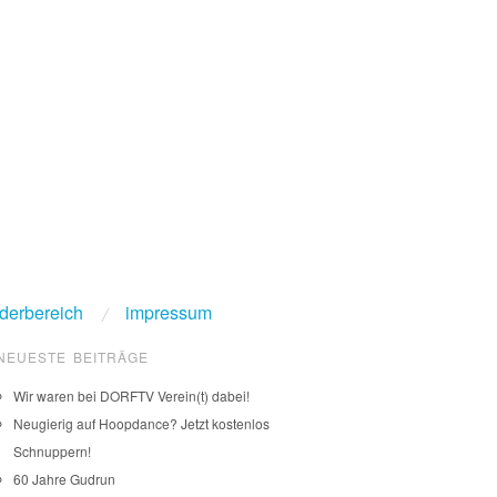
ederbereich
impressum
NEUESTE BEITRÄGE
Wir waren bei DORFTV Verein(t) dabei!
Neugierig auf Hoopdance? Jetzt kostenlos
Schnuppern!
60 Jahre Gudrun