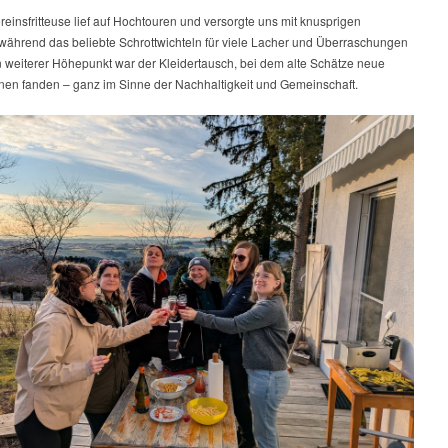
Wir
einsfritteuse lief auf Hochtouren und versorgte uns mit knusprigen
feiern
ährend das beliebte Schrottwichteln für viele Lacher und Überraschungen
10
n weiterer Höhepunkt war der Kleidertausch, bei dem alte Schätze neue
Jahre
nnen fanden – ganz im Sinne der Nachhaltigkeit und Gemeinschaft.
ASKÖ
Hoopdance!