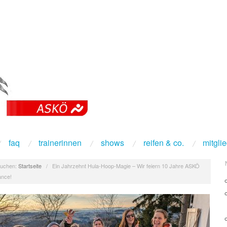
faq
trainerinnen
shows
reifen & co.
mitgli
uchen:
Startseite
/
Ein Jahrzehnt Hula-Hoop-Magie – Wir feiern 10 Jahre ASKÖ
nce!