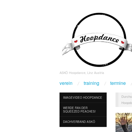
ASKÖ Hoopdance, Linz Austria
verein
training
termine
Durchs
IMAGEVIDEO HOOPDANCE
Hoopda
WERDE FAN DER
SQUEEZED PEACHES!
DACHVERBAND ASKÖ