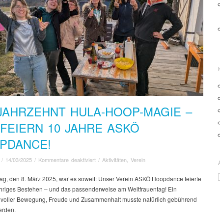
 JAHRZEHNT HULA-HOOP-MAGIE –
 FEIERN 10 JAHRE ASKÖ
PDANCE!
für
/
14/03/2025
/
Kommentare deaktiviert
/
Aktivitäten
,
Verein
Ein
Jahrzehnt
g, den 8. März 2025, war es soweit: Unser Verein ASKÖ Hoopdance feierte
Hula-
ähriges Bestehen – und das passenderweise am Weltfrauentag! Ein
Hoop-
 voller Bewegung, Freude und Zusammenhalt musste natürlich gebührend
Magie
erden.
–