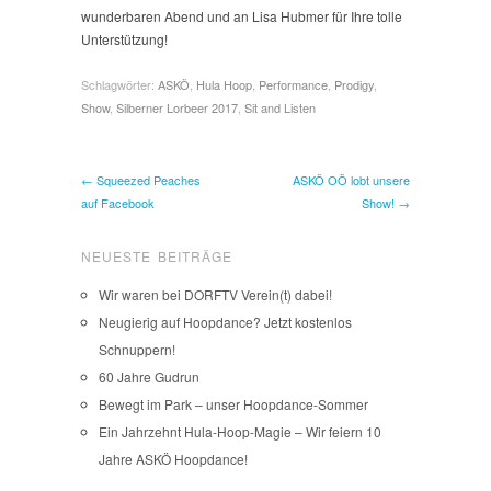
wunderbaren Abend und an Lisa Hubmer für Ihre tolle
Unterstützung!
Schlagwörter:
ASKÖ
,
Hula Hoop
,
Performance
,
Prodigy
,
Show
,
Silberner Lorbeer 2017
,
Sit and Listen
← Squeezed Peaches
ASKÖ OÖ lobt unsere
auf Facebook
Show! →
NEUESTE BEITRÄGE
Wir waren bei DORFTV Verein(t) dabei!
Neugierig auf Hoopdance? Jetzt kostenlos
Schnuppern!
60 Jahre Gudrun
Bewegt im Park – unser Hoopdance-Sommer
Ein Jahrzehnt Hula-Hoop-Magie – Wir feiern 10
Jahre ASKÖ Hoopdance!