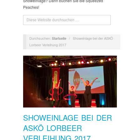
Showeinlage? Dann buchen Sie die Squeezed
Peaches!
Durchsuchen:
Startseite
/
Showeinlage bei der ASKÖ
Lorbeer Verleihung 2017
SHOWEINLAGE BEI DER
ASKÖ LORBEER
VERLEIHUNG 2017