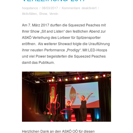
für
hoopdance
/
08/03/2017
/
Kommentare deaktiviert
/
Showeinlage
Aktivitäten
,
Show
,
Verein
bei
der
Am 7. März 2017 durften die Squeezed Peaches mit
ASKÖ
Ihrer Show „Sit and Listen“ den festlichen Abend zur
Lorbeer
ASKÖ Verleihung des Lorbeer für Spitzensportler
Verleihung
eröffnen. Als weiterer Showact folgte die Uraufführung
2017
ihrer neusten Performance „Prodigy“. Mit LED-Hoops
und viel Power begeisterten die Squeezed Peaches
damit das Publikum.
Herzlichen Dank an den ASKÖ OÖ für diesen