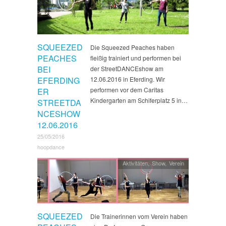
SQUEEZED
Die Squeezed Peaches haben
PEACHES
fleißig trainiert und performen bei
BEI
der StreetDANCEshow am
EFERDING
12.06.2016 in Eferding. Wir
performen vor dem Caritas
ER
Kindergarten am Schiferplatz 5 in…
STREETDA
NCESHOW
12.06.2016
25/05/2016
hoopdance
Aktivitäten
,
Show
,
Verein
SQUEEZED
Die Trainerinnen vom Verein haben