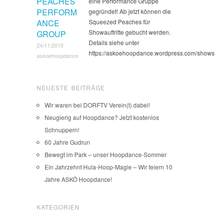
PEACHES
eine Performance Gruppe
PERFORM
gegründet! Ab jetzt können die
ANCE
Squeezed Peaches für
Showauftritte gebucht werden.
GROUP
Details siehe unter
24/11/2015
https://askoehoopdance.wordpress.com/shows
askoehoopdance
NEUESTE BEITRÄGE
Wir waren bei DORFTV Verein(t) dabei!
Neugierig auf Hoopdance? Jetzt kostenlos
Schnuppern!
60 Jahre Gudrun
Bewegt im Park – unser Hoopdance-Sommer
Ein Jahrzehnt Hula-Hoop-Magie – Wir feiern 10
Jahre ASKÖ Hoopdance!
KATEGORIEN