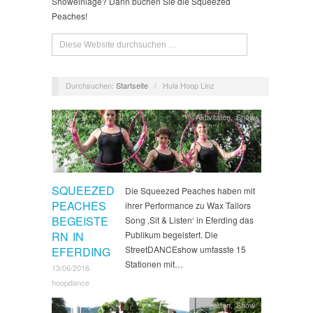
Showeinlage? Dann buchen Sie die Squeezed
Peaches!
Durchsuchen:
Startseite
/
Hula Hoop Linz
Aktivitäten
,
Show
SQUEEZED
Die Squeezed Peaches haben mit
PEACHES
ihrer Performance zu Wax Tailors
BEGEISTE
Song ‚Sit & Listen‘ in Eferding das
RN IN
Publikum begeistert. Die
StreetDANCEshow umfasste 15
EFERDING
Stationen mit…
13/06/2016
hoopdance
Aktivitäten
,
Show