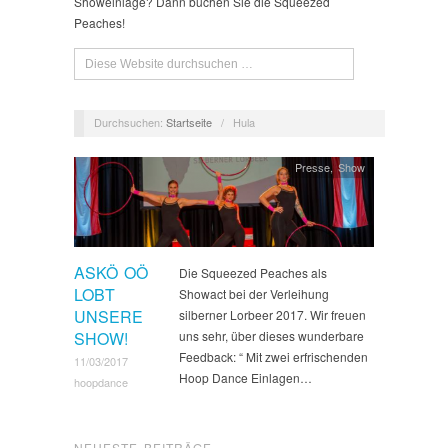
Showeinlage? Dann buchen Sie die Squeezed
Peaches!
Durchsuchen:
Startseite
/
Hula
Presse
,
Show
ASKÖ OÖ
Die Squeezed Peaches als
LOBT
Showact bei der Verleihung
UNSERE
silberner Lorbeer 2017. Wir freuen
SHOW!
uns sehr, über dieses wunderbare
Feedback: “ Mit zwei erfrischenden
11/03/2017
Hoop Dance Einlagen…
hoopdance
NEUESTE BEITRÄGE