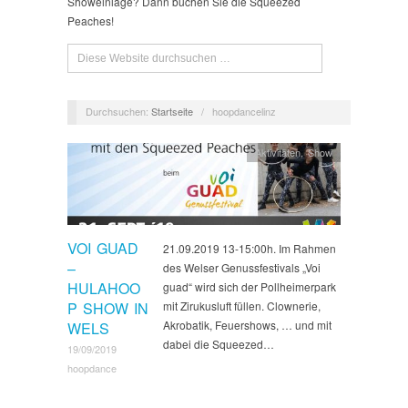
Showeinlage? Dann buchen Sie die Squeezed
Peaches!
Durchsuchen:
Startseite
/
hoopdancelinz
Aktivitäten
,
Show
VOI GUAD
21.09.2019 13-15:00h. Im Rahmen
–
des Welser Genussfestivals „Voi
HULAHOO
guad“ wird sich der Pollheimerpark
P SHOW IN
mit Zirukusluft füllen. Clownerie,
Akrobatik, Feuershows, … und mit
WELS
dabei die Squeezed…
19/09/2019
hoopdance