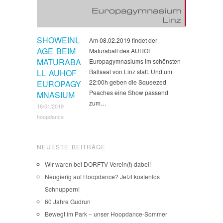
SHOWEINL
Am 08.02.2019 findet der
AGE BEIM
Maturaball des AUHOF
MATURABA
Europagymnasiums im schönsten
LL AUHOF
Ballsaal von Linz statt. Und um
22:00h geben die Squeezed
EUROPAGY
Peaches eine Show passend
MNASIUM
zum…
18/01/2019
hoopdance
NEUESTE BEITRÄGE
Wir waren bei DORFTV Verein(t) dabei!
Neugierig auf Hoopdance? Jetzt kostenlos
Schnuppern!
60 Jahre Gudrun
Bewegt im Park – unser Hoopdance-Sommer