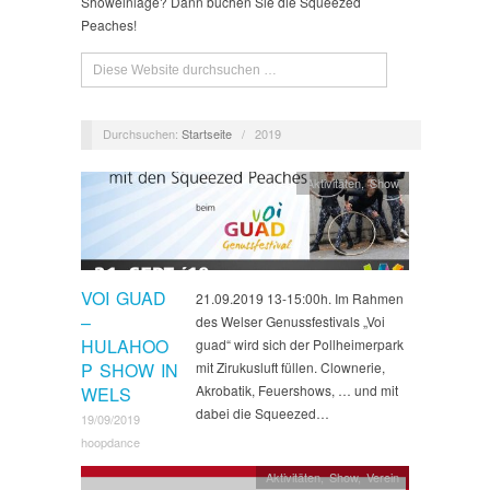
Showeinlage? Dann buchen Sie die Squeezed
Peaches!
Durchsuchen:
Startseite
/
2019
Aktivitäten
,
Show
VOI GUAD
21.09.2019 13-15:00h. Im Rahmen
–
des Welser Genussfestivals „Voi
HULAHOO
guad“ wird sich der Pollheimerpark
P SHOW IN
mit Zirukusluft füllen. Clownerie,
Akrobatik, Feuershows, … und mit
WELS
dabei die Squeezed…
19/09/2019
hoopdance
Aktivitäten
,
Show
,
Verein